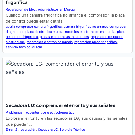
frigorífica
Reparación de Electrodomésticos en Murcia
Cuando una cámara frigorífica no arranca el compresor, la placa
de control puede estar detrás…
averia compresor camara frigorifica
,
camara frigorifica no arranca compresor
,
diagnostico placa electronica murcia
,
modulos electronicos en murcia
,
placa
de control frigorifica
,
placas electronicas industriales
,
reparacion de placas
electronicas
,
reparacion electronica murcia
,
reparacion placa frigorifico
,
servicio técnico Murcia
Secadora LG: comprender el error tE y sus señales
Problemas frecuentes por electrodoméstico
Explora el error tE en las secadoras LG, sus causas y las señales
que pueden…
Error tE
,
reparación
,
Secadora LG
,
Servicio Técnico