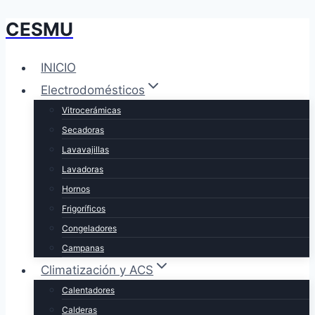
CESMU
Saltar
al
contenido
INICIO
Electrodomésticos
Vitrocerámicas
Secadoras
Lavavajillas
Lavadoras
Hornos
Frigoríficos
Congeladores
Campanas
Climatización y ACS
Calentadores
Calderas