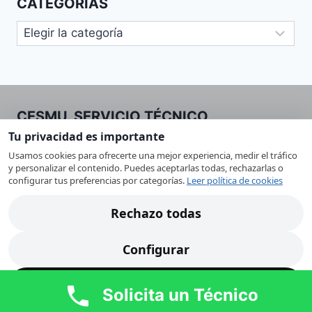
CATEGORIAS
Categorias
CESMU. SERVICIO TÉCNICO
Tu privacidad es importante
Servicio técnico de electrodomésticos en Murcia,
Usamos cookies para ofrecerte una mejor experiencia, medir el tráfico
especializado en la reparación de lavadoras,
y personalizar el contenido. Puedes aceptarlas todas, rechazarlas o
configurar tus preferencias por categorías.
Leer política de cookies
lavavajillas, frigoríficos, hornos y secadoras.
Ofrecemos atención rápida, precios ajustados y
Rechazo todas
soluciones profesionales con garantía.
Atendemos Murcia capital y toda la región con
Configurar
servicio cercano, eficaz y transparente.
Acepto todas
Solicita un Técnico