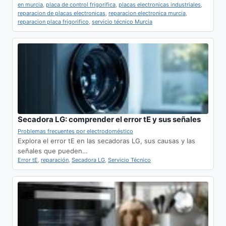
en murcia
,
placa de control frigorifica
,
placas electronicas industriales
,
reparacion de placas electronicas
,
reparacion electronica murcia
,
reparacion placa frigorifico
,
servicio técnico Murcia
Secadora LG: comprender el error tE y sus señales
Problemas frecuentes por electrodoméstico
Explora el error tE en las secadoras LG, sus causas y las
señales que pueden…
Error tE
,
reparación
,
Secadora LG
,
Servicio Técnico