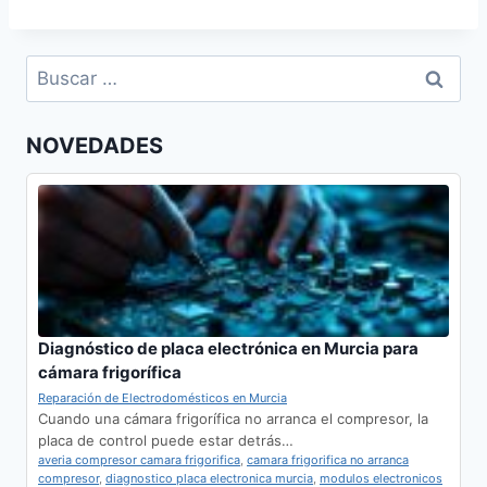
Buscar:
NOVEDADES
Diagnóstico de placa electrónica en Murcia para
cámara frigorífica
Reparación de Electrodomésticos en Murcia
Cuando una cámara frigorífica no arranca el compresor, la
placa de control puede estar detrás…
averia compresor camara frigorifica
,
camara frigorifica no arranca
compresor
,
diagnostico placa electronica murcia
,
modulos electronicos