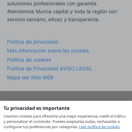
soluciones profesionales con garantía.
Atendemos Murcia capital y toda la región con
servicio cercano, eficaz y transparente.
Política de privacidad
Más información sobre las cookies
Política de cookies
Politíca de Privacidad AVISO LEGAL
Mapa del Sitio WEB
Tu privacidad es importante
© 2026 CESMU Servicio Técnico de
Usamos cookies para ofrecerte una mejor experiencia, medir el tráfico
Electrodomésticos en Murcia. Todos los derechos
y personalizar el contenido. Puedes aceptarlas todas, rechazarlas o
reservados.
configurar tus preferencias por categorías.
Leer política de cookies