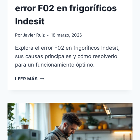
error F02 en frigoríficos
Indesit
Por
Javier Ruiz
18 marzo, 2026
Explora el error F02 en frigoríficos Indesit,
sus causas principales y cómo resolverlo
para un funcionamiento óptimo.
CAUSAS
LEER MÁS
Y
SOLUCIONES
DEL
ERROR
F02
EN
FRIGORÍFICOS
INDESIT