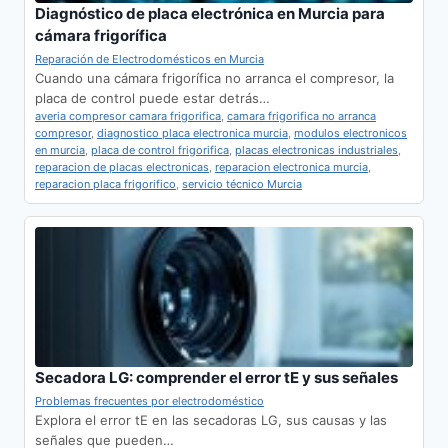
Diagnóstico de placa electrónica en Murcia para
cámara frigorífica
Reparación de Electrodomésticos en Murcia
Cuando una cámara frigorífica no arranca el compresor, la
placa de control puede estar detrás…
averia compresor camara frigorifica
,
camara frigorifica no arranca
compresor
,
diagnostico placa electronica murcia
,
modulos electronicos
en murcia
,
placa de control frigorifica
,
placas electronicas industriales
,
reparacion de placas electronicas
,
reparacion electronica murcia
,
reparacion placa frigorifico
,
servicio técnico Murcia
Secadora LG: comprender el error tE y sus señales
Problemas frecuentes por electrodoméstico
Explora el error tE en las secadoras LG, sus causas y las
señales que pueden…