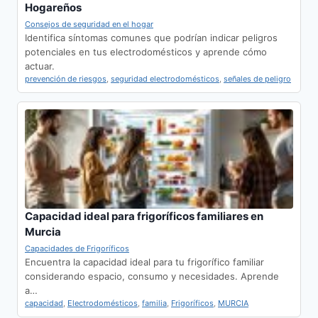
Hogareños
Consejos de seguridad en el hogar
Identifica síntomas comunes que podrían indicar peligros
potenciales en tus electrodomésticos y aprende cómo
actuar.
prevención de riesgos
,
seguridad electrodomésticos
,
señales de peligro
Capacidad ideal para frigoríficos familiares en
Murcia
Capacidades de Frigoríficos
Encuentra la capacidad ideal para tu frigorífico familiar
considerando espacio, consumo y necesidades. Aprende
a…
capacidad
,
Electrodomésticos
,
familia
,
Frigoríficos
,
MURCIA