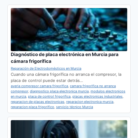
Diagnóstico de placa electrónica en Murcia para
cámara frigorífica
Reparación de Electrodomésticos en Murcia
Cuando una cámara frigorífica no arranca el compresor, la
placa de control puede estar detrás…
averia compresor camara frigorifica
,
camara frigorifica no arranca
compresor
,
diagnostico placa electronica murcia
,
modulos electronicos
en murcia
,
placa de control frigorifica
,
placas electronicas industriales
,
reparacion de placas electronicas
,
reparacion electronica murcia
,
reparacion placa frigorifico
,
servicio técnico Murcia