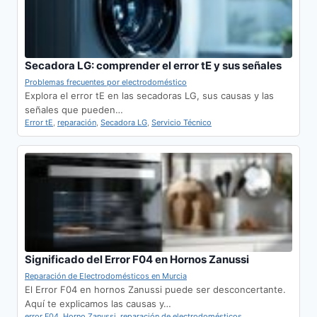
Secadora LG: comprender el error tE y sus señales
Problemas frecuentes por electrodoméstico
Explora el error tE en las secadoras LG, sus causas y las
señales que pueden…
Error tE
,
reparación
,
Secadora LG
,
Servicio Técnico
Significado del Error F04 en Hornos Zanussi
Reparación de Electrodomésticos en Murcia
El Error F04 en hornos Zanussi puede ser desconcertante.
Aquí te explicamos las causas y…
error F04
,
Horno Zanussi
,
reparación de electrodomésticos