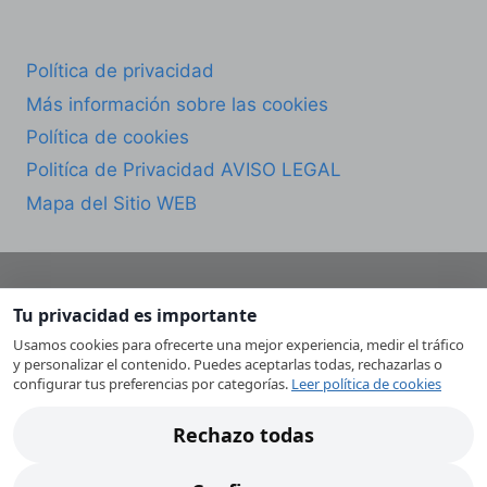
Política de privacidad
Más información sobre las cookies
Política de cookies
Politíca de Privacidad AVISO LEGAL
Mapa del Sitio WEB
Tu privacidad es importante
© 2026 CESMU Servicio Técnico de
Usamos cookies para ofrecerte una mejor experiencia, medir el tráfico
Electrodomésticos en Murcia. Todos los derechos
y personalizar el contenido. Puedes aceptarlas todas, rechazarlas o
reservados.
configurar tus preferencias por categorías.
Leer política de cookies
CESMU es un servicio técnico independiente. No
Rechazo todas
somos Servicio Técnico Oficial de ninguna marca.
Las marcas mencionadas pertenecen a sus