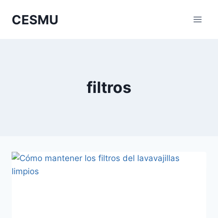
Saltar
CESMU
al
contenido
filtros