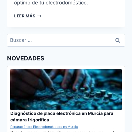
óptimo de tu electrodoméstico.
GUÍA
LEER MÁS
COMPLETA
PARA
LIMPIAR
Buscar:
LOS
FILTROS
DEL
NOVEDADES
LAVAVAJILLAS
Diagnóstico de placa electrónica en Murcia para
cámara frigorífica
Reparación de Electrodomésticos en Murcia