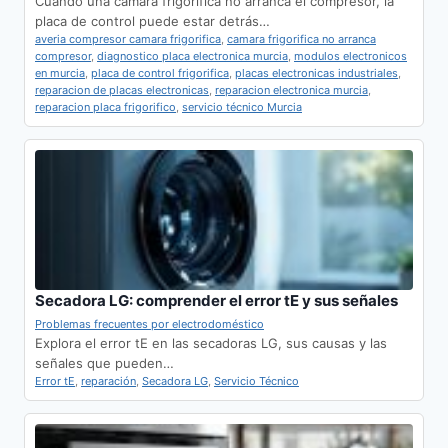
Cuando una cámara frigorífica no arranca el compresor, la
placa de control puede estar detrás…
averia compresor camara frigorifica
,
camara frigorifica no arranca
compresor
,
diagnostico placa electronica murcia
,
modulos electronicos
en murcia
,
placa de control frigorifica
,
placas electronicas industriales
,
reparacion de placas electronicas
,
reparacion electronica murcia
,
reparacion placa frigorifico
,
servicio técnico Murcia
Secadora LG: comprender el error tE y sus señales
Problemas frecuentes por electrodoméstico
Explora el error tE en las secadoras LG, sus causas y las
señales que pueden…
Error tE
,
reparación
,
Secadora LG
,
Servicio Técnico