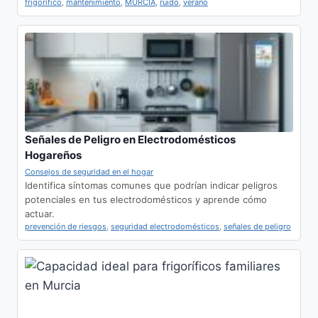
frigorífico
,
mantenimiento
,
MURCIA
,
ruido
,
verano
Señales de Peligro en Electrodomésticos
Hogareños
Consejos de seguridad en el hogar
Identifica síntomas comunes que podrían indicar peligros
potenciales en tus electrodomésticos y aprende cómo
actuar.
prevención de riesgos
,
seguridad electrodomésticos
,
señales de peligro