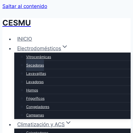
Saltar al contenido
CESMU
INICIO
Electrodomésticos
Vitrocerámicas
Secadoras
Lavavajillas
Lavadoras
Hornos
Frigoríficos
Congeladores
Campanas
Climatización y ACS
Calentadores