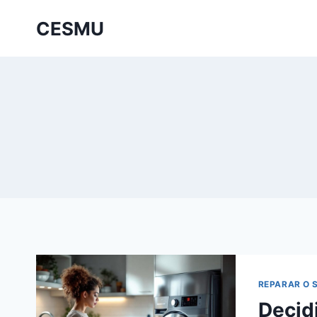
Saltar
CESMU
al
contenido
REPARAR O 
Decid