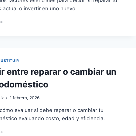
os factores esenciales para decidir si reparar tu
as actual o invertir en uno nuevo.
REPARAR
OMPRAR
N
AVAVAJILLAS
UEVO?
UÍA
SUSTITUIR
OMPLETA
r entre reparar o cambiar un
rodoméstico
iz
1 febrero, 2026
cómo evaluar si debe reparar o cambiar tu
éstico evaluando costo, edad y eficiencia.
ECIDIR