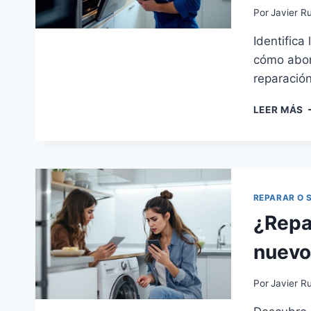
Por
Javier Ru
Identifica
cómo abor
reparación
C
LEER MÁS
Y
S
S
U
H
P
REPARAR O 
P
¿Repar
nuevo
Por
Javier Ru