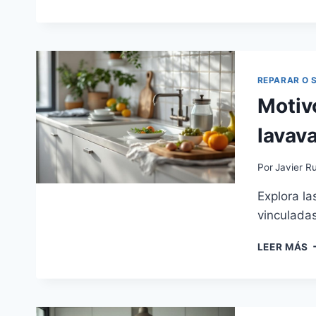
E
R
O
C
U
E
REPARAR O 
Motiv
lavava
Por
Javier Ru
Explora la
vinculadas
M
LEER MÁS
L
D
M
E