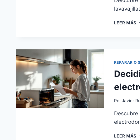
Descubre l
lavavajill
¿
LEER MÁS
O
C
U
L
N
G
REPARAR O 
C
Decidi
elect
Por
Javier Ru
Descubre 
electrodom
D
LEER MÁS