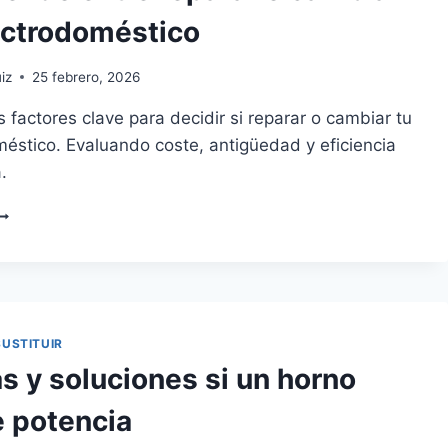
ectrodoméstico
iz
25 febrero, 2026
 factores clave para decidir si reparar o cambiar tu
éstico. Evaluando coste, antigüedad y eficiencia
.
ECIDIENDO
NTRE
EPARAR
AMBIAR
N
LECTRODOMÉSTICO
SUSTITUIR
s y soluciones si un horno
e potencia