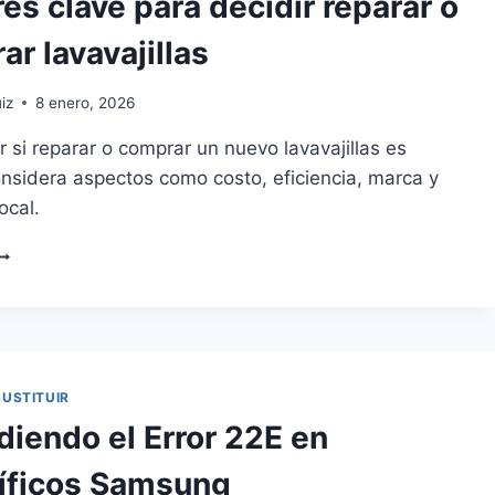
es clave para decidir reparar o
r lavavajillas
iz
8 enero, 2026
 si reparar o comprar un nuevo lavavajillas es
onsidera aspectos como costo, eficiencia, marca y
ocal.
ACTORES
LAVE
ARA
ECIDIR
EPARAR
OMPRAR
SUSTITUIR
AVAVAJILLAS
diendo el Error 22E en
ríficos Samsung