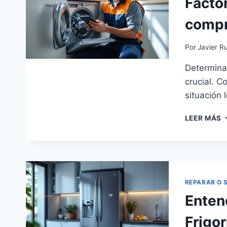
Factor
compra
Por
Javier Ru
Determinar
crucial. C
situación l
F
LEER MÁS
C
P
D
R
O
C
REPARAR O 
L
Enten
Frigo