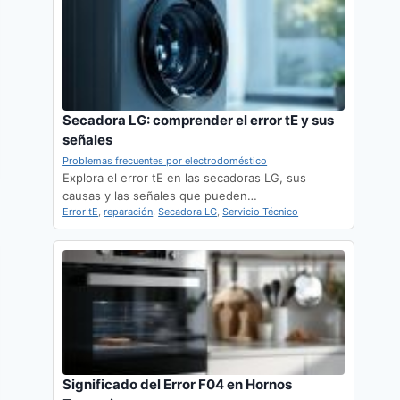
Secadora LG: comprender el error tE y sus
señales
Problemas frecuentes por electrodoméstico
Explora el error tE en las secadoras LG, sus
causas y las señales que pueden…
Error tE
,
reparación
,
Secadora LG
,
Servicio Técnico
Significado del Error F04 en Hornos