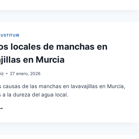
NTRE
EPARAR
AMBIAR
N
LECTRODOMÉSTICO
SUSTITUIR
os locales de manchas en
jillas en Murcia
iz
27 enero, 2026
s causas de las manchas en lavavajillas en Murcia,
 a la dureza del agua local.
OTIVOS
OCALES
E
ANCHAS
N