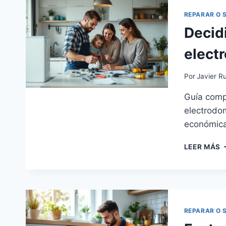
L
E
REPARAR O 
M
Decidi
elect
Por
Javier Ru
Guía comp
electrodom
económica
D
LEER MÁS
E
R
O
C
U
E
REPARAR O 