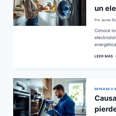
un el
Por
Javier Ru
Conoce los
electrodom
energética
D
LEER MÁS
E
R
O
C
U
E
REPARAR O 
Causa
pierd