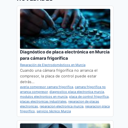
Diagnóstico de placa electrónica en Murcia
para cámara frigorífica
Reparación de Electrodomésticos en Murcia
Cuando una cámara frigorífica no arranca el
compresor, la placa de control puede estar
detrás…
averia compresor camara frigorifica
,
camara frigorifica no
arranca compresor
,
diagnostico placa electronica murcia
,
modulos electronicos en murcia
,
placa de control frigorifica
,
placas electronicas industriales
,
reparacion de placas
electronicas
,
reparacion electronica murcia
,
reparacion placa
frigorifico
,
servicio técnico Murcia