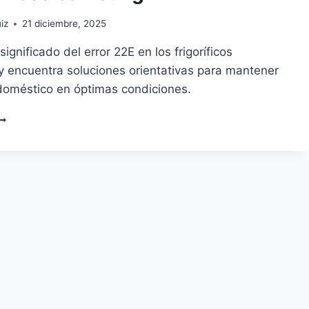
iz
21 diciembre, 2025
significado del error 22E en los frigoríficos
 encuentra soluciones orientativas para mantener
odoméstico en óptimas condiciones.
NTENDIENDO
L
RROR
2E
N
RIGORÍFICOS
AMSUNG