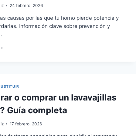
iz
24 febrero, 2026
 las causas por las que tu horno pierde potencia y
darlas. Información clave sobre prevención y
.
AUSAS
OLUCIONES
I
N
ORNO
IERDE
SUSTITUIR
OTENCIA
ar o comprar un lavavajillas
? Guía completa
iz
17 febrero, 2026