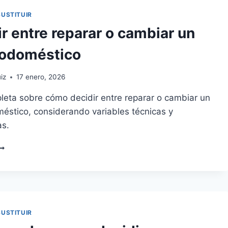
AVAVAJILLAS
N
SUSTITUIR
URCIA
r entre reparar o cambiar un
rodoméstico
iz
17 enero, 2026
leta sobre cómo decidir entre reparar o cambiar un
éstico, considerando variables técnicas y
s.
ECIDIR
NTRE
EPARAR
AMBIAR
N
LECTRODOMÉSTICO
SUSTITUIR