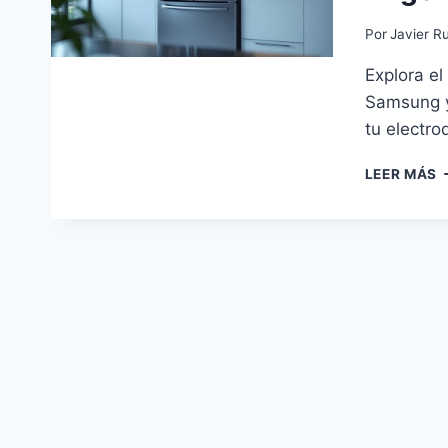
Por
Javier Ru
Explora el 
Samsung y
tu electr
E
LEER MÁS
E
E
2
E
F
S