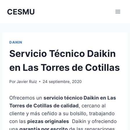
Saltar
CESMU
al
contenido
DAIKIN
Servicio Técnico Daikin
en Las Torres de Cotillas
Por
Javier Ruiz
24 septiembre, 2020
Ofrecemos un
servicio técnico Daikin en Las
Torres de Cotillas de calidad
, cercano al
cliente y más ceñido a su bolsillo, trabajando
con las
piezas originales
Daikin y ofreciendo
una
garantía por escrito
de las reparaciones.