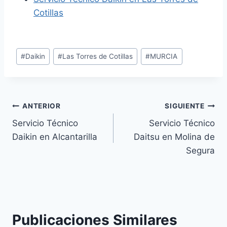
Cotillas
Etiquetas
#
Daikin
#
Las Torres de Cotillas
#
MURCIA
de
la
entrada:
Navegación
ANTERIOR
SIGUIENTE
Servicio Técnico
Servicio Técnico
de
Daikin en Alcantarilla
Daitsu en Molina de
entradas
Segura
Publicaciones Similares