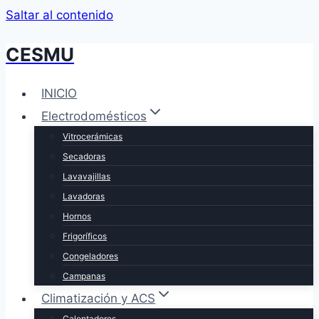
Saltar al contenido
CESMU
INICIO
Electrodomésticos
Vitrocerámicas
Secadoras
Lavavajillas
Lavadoras
Hornos
Frigoríficos
Congeladores
Campanas
Climatización y ACS
Calentadores