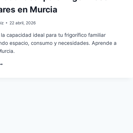
ares en Murcia
iz
22 abril, 2026
la capacidad ideal para tu frigorífico familiar
ndo espacio, consumo y necesidades. Aprende a
Murcia.
APACIDAD
DEAL
ARA
RIGORÍFICOS
AMILIARES
N
URCIA