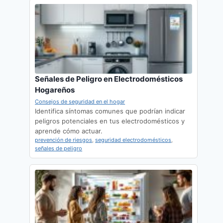
Señales de Peligro en Electrodomésticos
Hogareños
Consejos de seguridad en el hogar
Identifica síntomas comunes que podrían indicar
peligros potenciales en tus electrodomésticos y
aprende cómo actuar.
prevención de riesgos
,
seguridad electrodomésticos
,
señales de peligro