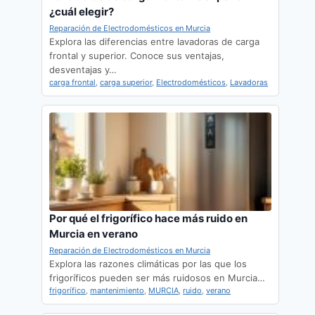
¿cuál elegir?
Reparación de Electrodomésticos en Murcia
Explora las diferencias entre lavadoras de carga
frontal y superior. Conoce sus ventajas,
desventajas y…
carga frontal
,
carga superior
,
Electrodomésticos
,
Lavadoras
Por qué el frigorífico hace más ruido en
Murcia en verano
Reparación de Electrodomésticos en Murcia
Explora las razones climáticas por las que los
frigoríficos pueden ser más ruidosos en Murcia…
frigorífico
,
mantenimiento
,
MURCIA
,
ruido
,
verano