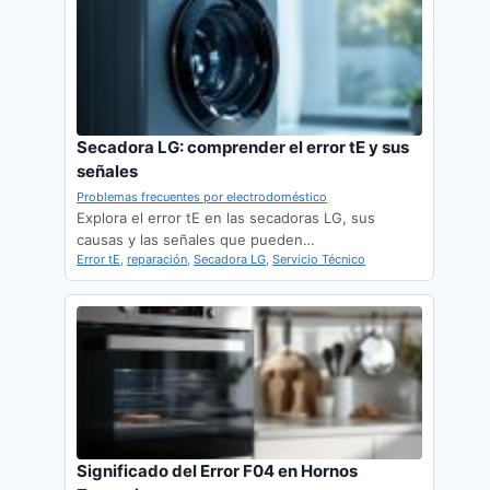
Secadora LG: comprender el error tE y sus
señales
Problemas frecuentes por electrodoméstico
Explora el error tE en las secadoras LG, sus
causas y las señales que pueden…
Error tE
,
reparación
,
Secadora LG
,
Servicio Técnico
Significado del Error F04 en Hornos