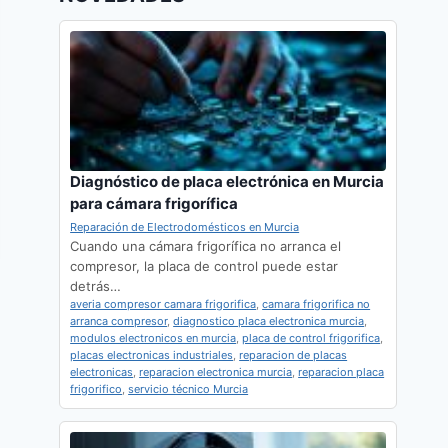
Diagnóstico de placa electrónica en Murcia
para cámara frigorífica
Reparación de Electrodomésticos en Murcia
Cuando una cámara frigorífica no arranca el
compresor, la placa de control puede estar
detrás…
averia compresor camara frigorifica
,
camara frigorifica no
arranca compresor
,
diagnostico placa electronica murcia
,
modulos electronicos en murcia
,
placa de control frigorifica
,
placas electronicas industriales
,
reparacion de placas
electronicas
,
reparacion electronica murcia
,
reparacion placa
frigorifico
,
servicio técnico Murcia