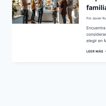
famili
Por
Javier Ru
Encuentra 
considera
elegir en 
C
LEER MÁS
I
P
F
F
E
M