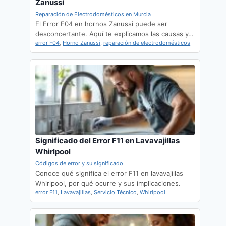
Zanussi
Reparación de Electrodomésticos en Murcia
El Error F04 en hornos Zanussi puede ser
desconcertante. Aquí te explicamos las causas y…
error F04
,
Horno Zanussi
,
reparación de electrodomésticos
Significado del Error F11 en Lavavajillas
Whirlpool
Códigos de error y su significado
Conoce qué significa el error F11 en lavavajillas
Whirlpool, por qué ocurre y sus implicaciones.
error F11
,
Lavavajillas
,
Servicio Técnico
,
Whirlpool