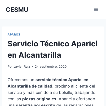
Saltar
CESMU
al
contenido
APARICI
Servicio Técnico Aparici
en Alcantarilla
Por
Javier Ruiz
24 septiembre, 2020
Ofrecemos un
servicio técnico Aparici en
Alcantarilla de calidad
, próximo al cliente del
servicio y más ceñido a su bolsillo, trabajando
con las
piezas originales
Aparici y ofertando
una
garantía por escrito
de las reparaciones.