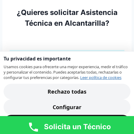
¿Quieres solicitar Asistencia
Técnica en Alcantarilla?
Tu privacidad es importante
Solicitud de Asistencia Técnica
Usamos cookies para ofrecerte una mejor experiencia, medir el tráfico
y personalizar el contenido. Puedes aceptarlas todas, rechazarlas o
Tu nombre (requerido)
configurar tus preferencias por categorías.
Leer política de cookies
Rechazo todas
Tu correo electrónico (requerido)
Configurar
Teléfono de Contacto (requerido)
Acepto todas
Solicita un Técnico