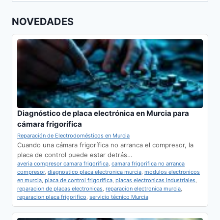
FAMILIAR:
FACTORES
NOVEDADES
CLAVE
Diagnóstico de placa electrónica en Murcia para
cámara frigorífica
Reparación de Electrodomésticos en Murcia
Cuando una cámara frigorífica no arranca el compresor, la
placa de control puede estar detrás…
averia compresor camara frigorifica
,
camara frigorifica no arranca
compresor
,
diagnostico placa electronica murcia
,
modulos electronicos
en murcia
,
placa de control frigorifica
,
placas electronicas industriales
,
reparacion de placas electronicas
,
reparacion electronica murcia
,
reparacion placa frigorifico
,
servicio técnico Murcia