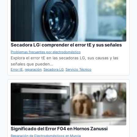
Secadora LG: comprender el error tE y sus señales
Problemas frecuentes por electrodoméstico
Explora el error tE en las secadoras LG, sus causas y las
señales que pueden…
Error tE
,
reparación
,
Secadora LG
,
Servicio Técnico
Significado del Error F04 en Hornos Zanussi
Reparación de Electrodomésticos en Murcia