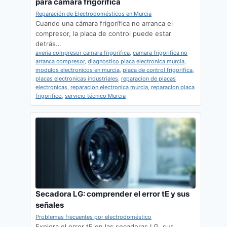
para cámara frigorífica
Reparación de Electrodomésticos en Murcia
Cuando una cámara frigorífica no arranca el
compresor, la placa de control puede estar
detrás…
averia compresor camara frigorifica
,
camara frigorifica no
arranca compresor
,
diagnostico placa electronica murcia
,
modulos electronicos en murcia
,
placa de control frigorifica
,
placas electronicas industriales
,
reparacion de placas
electronicas
,
reparacion electronica murcia
,
reparacion placa
frigorifico
,
servicio técnico Murcia
Secadora LG: comprender el error tE y sus
señales
Problemas frecuentes por electrodoméstico
Explora el error tE en las secadoras LG, sus