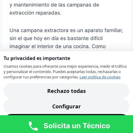
y mantenimiento de las campanas de
extracción reparadas.
Una campana extractora es un aparato familiar,
sin el que hoy en día es bastante difícil
imaginar el interior de una cocina. Como
norma, este equipo es de alta calidad y puede
Tu privacidad es importante
marchar sin problemas y averías durante
Usamos cookies para ofrecerte una mejor experiencia, medir el tráfico
mucho tiempo. Mas, como cualquier otro
y personalizar el contenido. Puedes aceptarlas todas, rechazarlas o
configurar tus preferencias por categorías.
Leer política de cookies
dispositivo, tarde que temprano, las campanas
de extracción pueden requerir una revisión por
Rechazo todas
un profesional capacitado.
Configurar
Nuestros técnicos en Molina de Segura revisan
su campana extractora Electrolux localizando
Acepto todas
Solicita un Técnico
rápidamente la avería. Ante alguno de estos