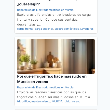
¿cuál elegir?
Reparación de Electrodomésticos en Murcia
Explora las diferencias entre lavadoras de carga
frontal y superior. Conoce sus ventajas,
desventajas y…
carga frontal
,
carga superior
,
Electrodomésticos
,
Lavadoras
Por qué el frigorífico hace más ruido en
Murcia en verano
Reparación de Electrodomésticos en Murcia
Explora las razones climáticas por las que los
frigoríficos pueden ser más ruidosos en Murcia…
frigorífico
,
mantenimiento
,
MURCIA
,
ruido
,
verano