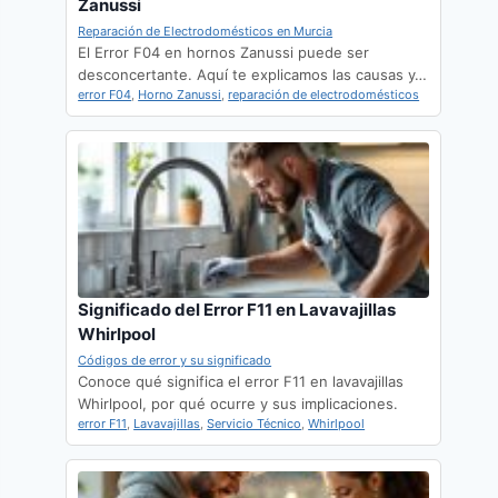
Zanussi
Reparación de Electrodomésticos en Murcia
El Error F04 en hornos Zanussi puede ser
desconcertante. Aquí te explicamos las causas y…
error F04
,
Horno Zanussi
,
reparación de electrodomésticos
Significado del Error F11 en Lavavajillas
Whirlpool
Códigos de error y su significado
Conoce qué significa el error F11 en lavavajillas
Whirlpool, por qué ocurre y sus implicaciones.
error F11
,
Lavavajillas
,
Servicio Técnico
,
Whirlpool