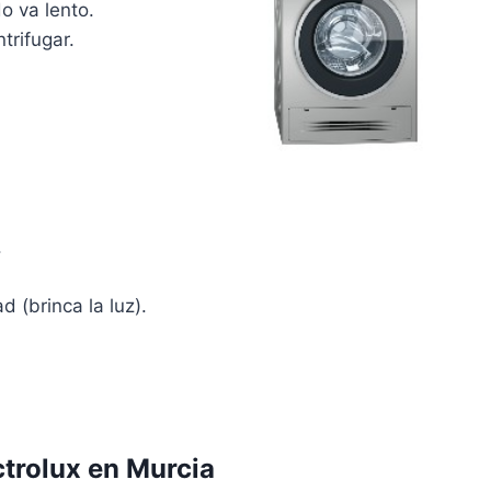
o va lento.
trifugar.
.
d (brinca la luz).
ctrolux en Murcia