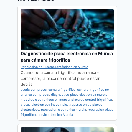
Diagnóstico de placa electrónica en Murcia
para cámara frigorífica
Reparación de Electrodomésticos en Murcia
Cuando una cámara frigorífica no arranca el
compresor, la placa de control puede estar
detrás…
averia compresor camara frigorifica
,
camara frigorifica no
arranca compresor
,
diagnostico placa electronica murcia
,
modulos electronicos en murcia
,
placa de control frigorifica
,
placas electronicas industriales
,
reparacion de placas
electronicas
,
reparacion electronica murcia
,
reparacion placa
frigorifico
,
servicio técnico Murcia