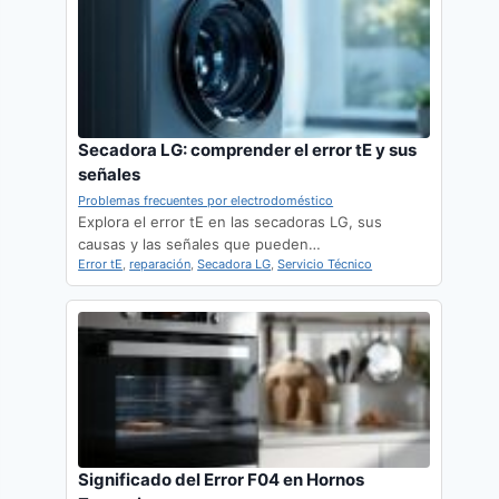
Secadora LG: comprender el error tE y sus
señales
Problemas frecuentes por electrodoméstico
Explora el error tE en las secadoras LG, sus
causas y las señales que pueden…
Error tE
,
reparación
,
Secadora LG
,
Servicio Técnico
Significado del Error F04 en Hornos