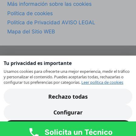
Más información sobre las cookies
Política de cookies
Politíca de Privacidad AVISO LEGAL
Mapa del Sitio WEB
Tu privacidad es importante
© 2026 CESMU Servicio Técnico de
Usamos cookies para ofrecerte una mejor experiencia, medir el tráfico
Electrodomésticos en Murcia. Todos los derechos
y personalizar el contenido. Puedes aceptarlas todas, rechazarlas o
reservados.
configurar tus preferencias por categorías.
Leer política de cookies
CESMU es un servicio técnico independiente. No
Rechazo todas
somos Servicio Técnico Oficial de ninguna marca.
Las marcas mencionadas pertenecen a sus
Configurar
respectivos propietarios y se utilizan únicamente
con fines descriptivos.
Acepto todas
Solicita un Técnico