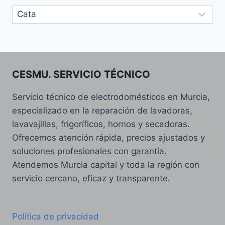
Categorias
CESMU. SERVICIO TÉCNICO
Servicio técnico de electrodomésticos en Murcia,
especializado en la reparación de lavadoras,
lavavajillas, frigoríficos, hornos y secadoras.
Ofrecemos atención rápida, precios ajustados y
soluciones profesionales con garantía.
Atendemos Murcia capital y toda la región con
servicio cercano, eficaz y transparente.
Política de privacidad