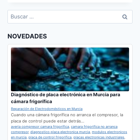
CATA
EN
Buscar:
MOLINA
DE
SEGURA
NOVEDADES
Diagnóstico de placa electrónica en Murcia para
cámara frigorífica
Reparación de Electrodomésticos en Murcia
Cuando una cámara frigorífica no arranca el compresor, la
placa de control puede estar detrás…
averia compresor camara frigorifica
,
camara frigorifica no arranca
compresor
,
diagnostico placa electronica murcia
,
modulos electronicos
en murcia
,
placa de control frigorifica
,
placas electronicas industriales
,