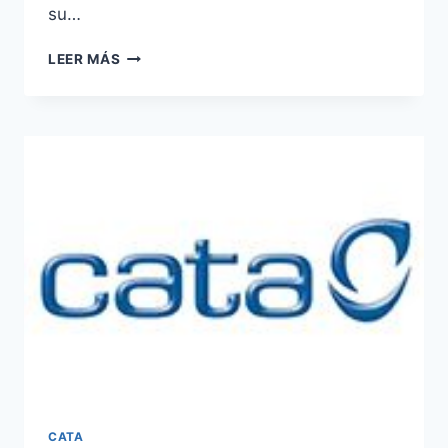
su…
SERVICIO
LEER MÁS
TÉCNICO
CATA
EN
ALCANTARILLA
CATA