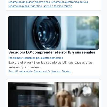
reparacion de placas electronicas
,
reparacion electronica murcia
,
reparacion placa frigorifico
,
servicio técnico Murcia
Secadora LG: comprender el error tE y sus señales
Problemas frecuentes por electrodoméstico
Explora el error tE en las secadoras LG, sus causas y las
señales que pueden…
Error tE
,
reparación
,
Secadora LG
,
Servicio Técnico