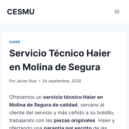
Saltar
CESMU
al
contenido
HAIER
Servicio Técnico Haier
en Molina de Segura
Por
Javier Ruiz
24 septiembre, 2020
Ofrecemos un
servicio técnico Haier en
Molina de Segura de calidad
, cercano al
cliente del servicio y más ceñido a su bolsillo,
trabajando con las
piezas originales
Haier y
ofertando una
garantía por escrito
de las