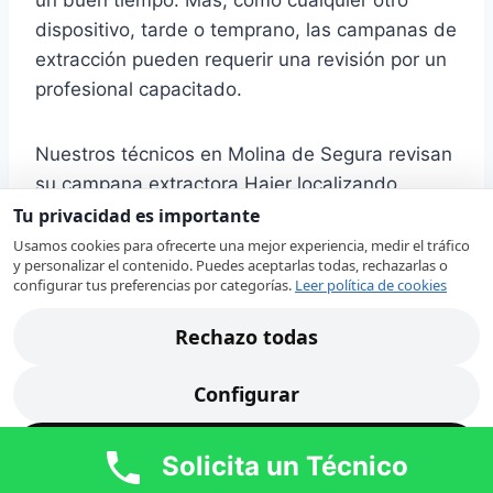
dispositivo, tarde o temprano, las campanas de
extracción pueden requerir una revisión por un
profesional capacitado.
Nuestros técnicos en Molina de Segura revisan
su campana extractora Haier localizando
rápidamente la avería. Ante alguno de estos
Tu privacidad es importante
síntomas, nuestro
servicio técnico de
Usamos cookies para ofrecerte una mejor experiencia, medir el tráfico
y personalizar el contenido. Puedes aceptarlas todas, rechazarlas o
campanas extractoras Haier en Molina de
configurar tus preferencias por categorías.
Leer política de cookies
Segura
revisará cada uno de los componentes
de su campana extractora para proceder a su
Rechazo todas
reparación:
Configurar
Se ha fundido
Acepto todas
la luz de la
Solicita un Técnico
campana de