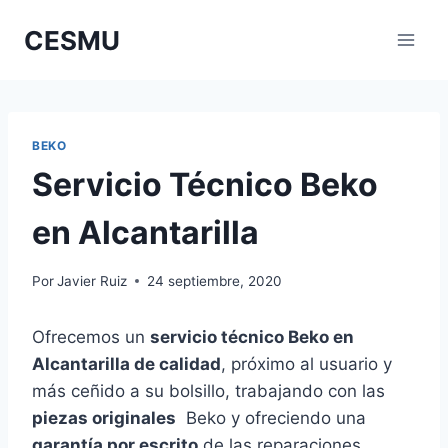
Saltar
CESMU
al
contenido
BEKO
Servicio Técnico Beko
en Alcantarilla
Por
Javier Ruiz
24 septiembre, 2020
Ofrecemos un
servicio técnico Beko en
Alcantarilla de calidad
, próximo al usuario y
más ceñido a su bolsillo, trabajando con las
piezas originales
Beko y ofreciendo una
garantía por escrito
de las reparaciones.