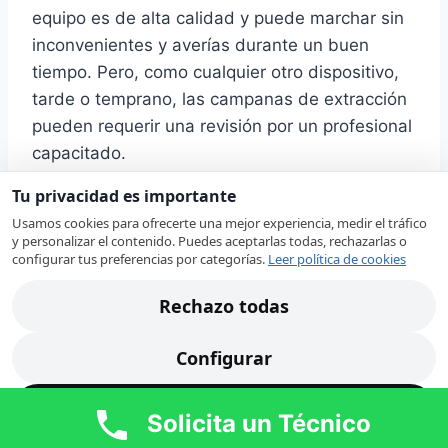
equipo es de alta calidad y puede marchar sin
inconvenientes y averías durante un buen
tiempo. Pero, como cualquier otro dispositivo,
tarde o temprano, las campanas de extracción
pueden requerir una revisión por un profesional
capacitado.
Tu privacidad es importante
Nuestros técnicos en Alcantarilla revisan su
Usamos cookies para ofrecerte una mejor experiencia, medir el tráfico
campana extractora Beko localizando
y personalizar el contenido. Puedes aceptarlas todas, rechazarlas o
configurar tus preferencias por categorías.
Leer política de cookies
rápidamente la avería. Ante alguno de estos
síntomas, nuestro
servicio técnico de
Rechazo todas
campanas extractoras Beko en Alcantarilla
revisará cada uno de los componentes de su
Configurar
campana extractora para proceder a su
reparación:
Acepto todas
Solicita un Técnico