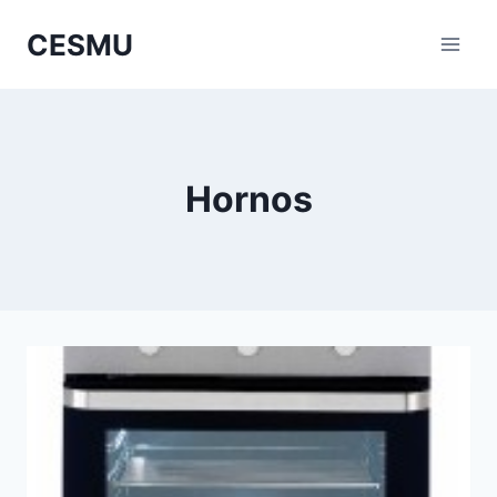
Saltar
CESMU
al
contenido
Hornos