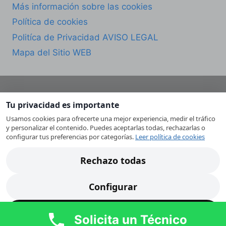
Más información sobre las cookies
Política de cookies
Politíca de Privacidad AVISO LEGAL
Mapa del Sitio WEB
Tu privacidad es importante
© 2026 CESMU Servicio Técnico de
Usamos cookies para ofrecerte una mejor experiencia, medir el tráfico
Electrodomésticos en Murcia. Todos los derechos
y personalizar el contenido. Puedes aceptarlas todas, rechazarlas o
reservados.
configurar tus preferencias por categorías.
Leer política de cookies
CESMU es un servicio técnico independiente. No
Rechazo todas
somos Servicio Técnico Oficial de ninguna marca.
Las marcas mencionadas pertenecen a sus
Configurar
respectivos propietarios y se utilizan únicamente
con fines descriptivos.
Acepto todas
Solicita un Técnico