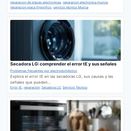
reparacion de placas electronicas
,
reparacion electronica murcia
,
reparacion placa frigorifico
,
servicio técnico Murcia
Secadora LG: comprender el error tE y sus señales
Problemas frecuentes por electrodoméstico
Explora el error tE en las secadoras LG, sus causas y las
señales que pueden…
Error tE
,
reparación
,
Secadora LG
,
Servicio Técnico