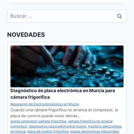
HORNOS
EN
Buscar:
MOLINA
DE
SEGURA
NOVEDADES
Diagnóstico de placa electrónica en Murcia para
cámara frigorífica
Reparación de Electrodomésticos en Murcia
Cuando una cámara frigorífica no arranca el compresor, la
placa de control puede estar detrás…
averia compresor camara frigorifica
,
camara frigorifica no arranca
compresor
,
diagnostico placa electronica murcia
,
modulos electronicos
en murcia
,
placa de control frigorifica
,
placas electronicas industriales
,