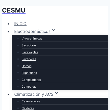
CESMU
Saltar
al
contenido
INICIO
Electrodomésticos
Vitrocerámicas
Secadoras
Lavavajillas
Lavadoras
Hornos
Frigoríficos
Congeladores
Campanas
Climatización y ACS
Calentadores
Calderas