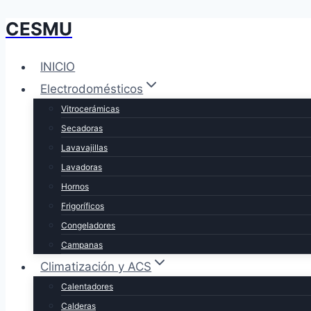
CESMU
Saltar
al
contenido
INICIO
Electrodomésticos
Vitrocerámicas
Secadoras
Lavavajillas
Lavadoras
Hornos
Frigoríficos
Congeladores
Campanas
Climatización y ACS
Calentadores
Calderas