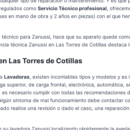
cualquier tipo de reparación o mantenimiento. Y es que
s regulados como
Servicio Técnico profesional
, ofrecem
ses en mano de obra y 2 años en piezas) con el que hemo
.
io técnico para Zanussi, hace que su aparato quede co
cia técnica Zanussi en Las Torres de Cotillas destaca lo
n Las Torres de Cotillas
as
Lavadoras
, existen incontables tipos y modelos y e
ga superior, de carga frontal, electrónica, automática, 
s, es necesario cumplir con todas las recomendaciones d
 algún síntoma de mal funcionamiento debe contactar co
cado realice una revisión o dado el caso, una reparación
an su lavadora Zanussi localizando rápidamente la averí