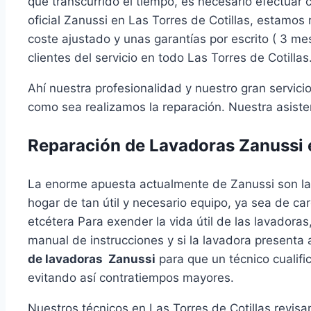
que transcurrido el tiempo, es necesario efectuar 
oficial Zanussi en Las Torres de Cotillas, estamo
coste ajustado y unas garantías por escrito ( 3 me
clientes del servicio en todo Las Torres de Cotillas
Ahí nuestra profesionalidad y nuestro gran servic
como sea realizamos la reparación. Nuestra asisten
Reparación de Lavadoras Zanussi e
La enorme apuesta actualmente de Zanussi son l
hogar de tan útil y necesario equipo, ya sea de car
etcétera Para exender la vida útil de las lavadora
manual de instrucciones y si la lavadora presenta
de lavadoras Zanussi
para que un técnico cualifi
evitando así contratiempos mayores.
Nuestros técnicos en Las Torres de Cotillas revis