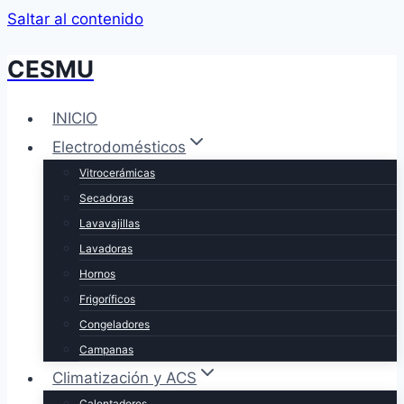
Saltar al contenido
CESMU
INICIO
Electrodomésticos
Vitrocerámicas
Secadoras
Lavavajillas
Lavadoras
Hornos
Frigoríficos
Congeladores
Campanas
Climatización y ACS
Calentadores