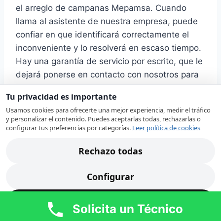
el arreglo de campanas Mepamsa. Cuando
llama al asistente de nuestra empresa, puede
confiar en que identificará correctamente el
inconveniente y lo resolverá en escaso tiempo.
Hay una garantía de servicio por escrito, que le
dejará ponerse en contacto con nosotros para
obtener asesoramiento sobre las dificultades
Tu privacidad es importante
de funcionamiento y mantenimiento de las
Usamos cookies para ofrecerte una mejor experiencia, medir el tráfico
campanas de extracción reparadas.
y personalizar el contenido. Puedes aceptarlas todas, rechazarlas o
configurar tus preferencias por categorías.
Leer política de cookies
Una campana extractora es un aparato
Rechazo todas
doméstico, sin el que hoy día es difícil imaginar
el interior de una cocina. Como norma, este
Configurar
equipo es de alta calidad y puede funcionar sin
inconvenientes y averías durante un buen
Acepto todas
Solicita un Técnico
tiempo. Mas, como cualquier otro dispositivo,