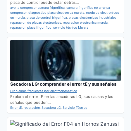
placa de control puede estar detrás…
averia compresor camara frigorifica
,
camara frigorifica no arranca
compresor
,
diagnostico placa electronica murcia
,
modulos electronicos
en murcia
,
placa de control frigorifica
,
placas electronicas industriales
,
reparacion de placas electronicas
,
reparacion electronica murcia
,
reparacion placa frigorifico
,
servicio técnico Murcia
Secadora LG: comprender el error tE y sus señales
Problemas frecuentes por electrodoméstico
Explora el error tE en las secadoras LG, sus causas y las
señales que pueden…
Error tE
,
reparación
,
Secadora LG
,
Servicio Técnico