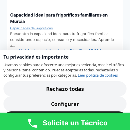
Capacidad ideal para frigoríficos familiares en
Murcia
Capacidades de Frigoríficos
Encuentra la capacidad ideal para tu frigorífico familiar
considerando espacio, consumo y necesidades. Aprende
a…
capacidad
,
Electrodomésticos
,
familia
,
Frigoríficos
,
MURCIA
Tu privacidad es importante
Usamos cookies para ofrecerte una mejor experiencia, medir el tráfico
y personalizar el contenido. Puedes aceptarlas todas, rechazarlas o
configurar tus preferencias por categorías.
Leer política de cookies
Rechazo todas
Configurar
Interpretación del error E05 en hornos Beko
Códigos de error y su significado
Acepto todas
Explora el significado del error E05 en hornos Beko, sus
Solicita un Técnico
causas comunes y cómo afecta…