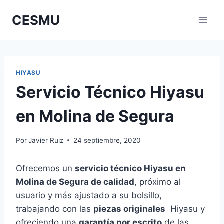
Saltar
CESMU
al
contenido
HIYASU
Servicio Técnico Hiyasu
en Molina de Segura
Por
Javier Ruiz
24 septiembre, 2020
Ofrecemos un
servicio técnico Hiyasu en
Molina de Segura de calidad
, próximo al
usuario y más ajustado a su bolsillo,
trabajando con las
piezas originales
Hiyasu y
ofreciendo una
garantía por escrito
de las