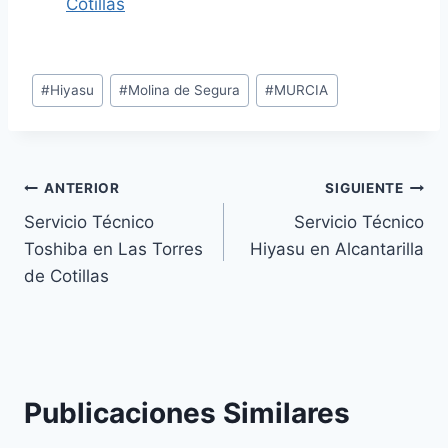
Cotillas
Etiquetas
#
Hiyasu
#
Molina de Segura
#
MURCIA
de
la
entrada:
Navegación
ANTERIOR
SIGUIENTE
Servicio Técnico
Servicio Técnico
de
Toshiba en Las Torres
Hiyasu en Alcantarilla
entradas
de Cotillas
Publicaciones Similares