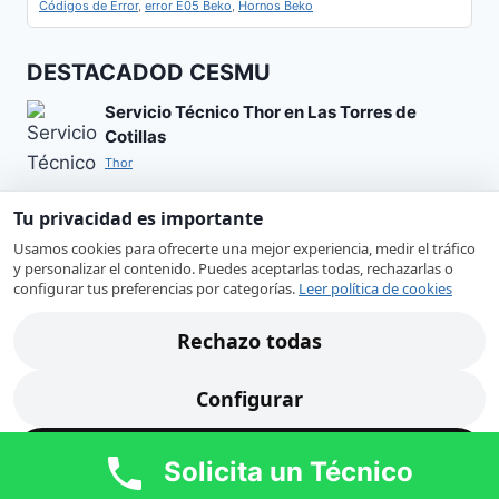
Códigos de Error
,
error E05 Beko
,
Hornos Beko
DESTACADOD CESMU
Servicio Técnico Thor en Las Torres de
Cotillas
Thor
Entendiendo el Error HC en Secadoras
Tu privacidad es importante
Samsung
Usamos cookies para ofrecerte una mejor experiencia, medir el tráfico
Códigos de error y su significado
y personalizar el contenido. Puedes aceptarlas todas, rechazarlas o
configurar tus preferencias por categorías.
Leer política de cookies
Lavadora que no desagua: causas frecuentes
y señales comunes
Rechazo todas
Problemas frecuentes por electrodoméstico
Servicio Técnico Renova en Molina de Segura
Configurar
Renova
Acepto todas
Solicita un Técnico
Factores clave para decidir reparar o