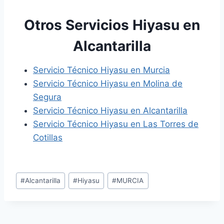
Otros Servicios Hiyasu en
Alcantarilla
Servicio Técnico Hiyasu en Murcia
Servicio Técnico Hiyasu en Molina de
Segura
Servicio Técnico Hiyasu en Alcantarilla
Servicio Técnico Hiyasu en Las Torres de
Cotillas
Etiquetas
#
Alcantarilla
#
Hiyasu
#
MURCIA
de
la
entrada: