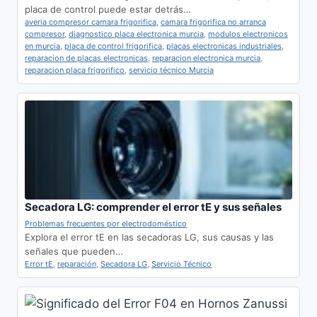
placa de control puede estar detrás…
averia compresor camara frigorifica
,
camara frigorifica no arranca
compresor
,
diagnostico placa electronica murcia
,
modulos electronicos
en murcia
,
placa de control frigorifica
,
placas electronicas industriales
,
reparacion de placas electronicas
,
reparacion electronica murcia
,
reparacion placa frigorifico
,
servicio técnico Murcia
Secadora LG: comprender el error tE y sus señales
Problemas frecuentes por electrodoméstico
Explora el error tE en las secadoras LG, sus causas y las
señales que pueden…
Error tE
,
reparación
,
Secadora LG
,
Servicio Técnico