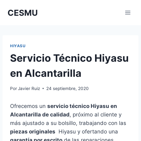
Saltar
CESMU
al
contenido
HIYASU
Servicio Técnico Hiyasu
en Alcantarilla
Por
Javier Ruiz
24 septiembre, 2020
Ofrecemos un
servicio técnico Hiyasu en
Alcantarilla de calidad
, próximo al cliente y
más ajustado a su bolsillo, trabajando con las
piezas originales
Hiyasu y ofertando una
garantía por escrito
de las reparaciones.