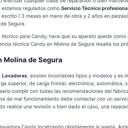
o efectuar cualquier clase de reparación o bien manten
ra, estamos regulados como
Servicio Técnico profesiona
r escrito ( 3 meses en mano de obra y 2 años en piezas
a de Segura.
cio técnico para Candy, hace que su aparato quede como
ncia técnica Candy en Molina de Segura resalta los pró
n Molina de Segura
s
Lavadoras
, existen incontables tipos y modelos y e
rga superior, de carga frontal, electrónica, automática, 
cesario cumplir con todas las recomendaciones del fabri
toma de mal funcionamiento debe contactar con un servic
ado realice una revisión o bien dado el caso, una reparac
 lavadora Candy localizando rápidamente la avería. Ant