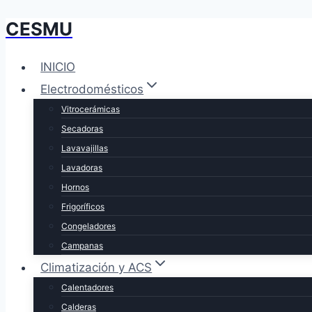
CESMU
Saltar
al
contenido
INICIO
Electrodomésticos
Vitrocerámicas
Secadoras
Lavavajillas
Lavadoras
Hornos
Frigoríficos
Congeladores
Campanas
Climatización y ACS
Calentadores
Calderas