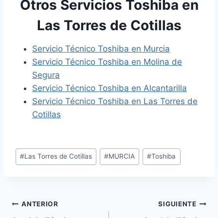
Otros Servicios Toshiba en
Las Torres de Cotillas
Servicio Técnico Toshiba en Murcia
Servicio Técnico Toshiba en Molina de
Segura
Servicio Técnico Toshiba en Alcantarilla
Servicio Técnico Toshiba en Las Torres de
Cotillas
Etiquetas
#
Las Torres de Cotillas
#
MURCIA
#
Toshiba
de
la
entrada:
Navegación
ANTERIOR
SIGUIENTE