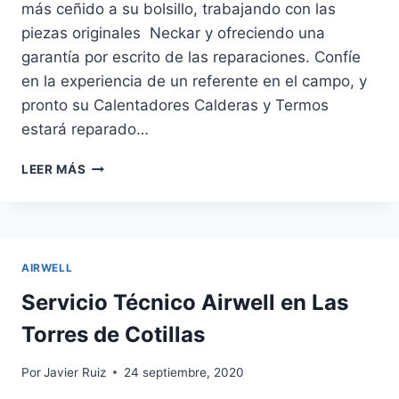
más ceñido a su bolsillo, trabajando con las
piezas originales Neckar y ofreciendo una
garantía por escrito de las reparaciones. Confíe
en la experiencia de un referente en el campo, y
pronto su Calentadores Calderas y Termos
estará reparado…
SERVICIO
LEER MÁS
TÉCNICO
NECKAR
EN
LAS
TORRES
AIRWELL
DE
COTILLAS
Servicio Técnico Airwell en Las
Torres de Cotillas
Por
Javier Ruiz
24 septiembre, 2020