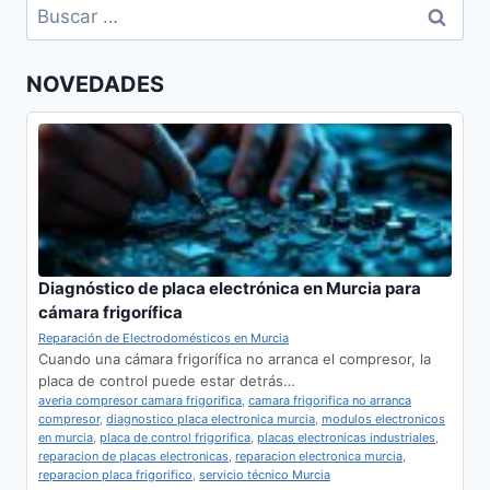
Buscar:
LAS
TORRES
DE
NOVEDADES
COTILLAS
Diagnóstico de placa electrónica en Murcia para
cámara frigorífica
Reparación de Electrodomésticos en Murcia
Cuando una cámara frigorífica no arranca el compresor, la
placa de control puede estar detrás…
averia compresor camara frigorifica
,
camara frigorifica no arranca
compresor
,
diagnostico placa electronica murcia
,
modulos electronicos
en murcia
,
placa de control frigorifica
,
placas electronicas industriales
,
reparacion de placas electronicas
,
reparacion electronica murcia
,
reparacion placa frigorifico
,
servicio técnico Murcia