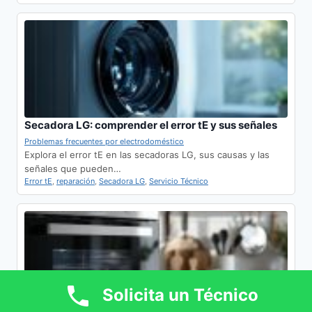
Secadora LG: comprender el error tE y sus señales
Problemas frecuentes por electrodoméstico
Explora el error tE en las secadoras LG, sus causas y las
señales que pueden…
Error tE
,
reparación
,
Secadora LG
,
Servicio Técnico
Solicita un Técnico