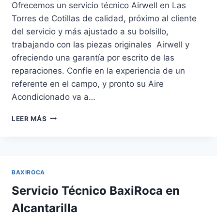
Ofrecemos un servicio técnico Airwell en Las
Torres de Cotillas de calidad, próximo al cliente
del servicio y más ajustado a su bolsillo,
trabajando con las piezas originales Airwell y
ofreciendo una garantía por escrito de las
reparaciones. Confíe en la experiencia de un
referente en el campo, y pronto su Aire
Acondicionado va a…
SERVICIO
LEER MÁS
TÉCNICO
AIRWELL
EN
LAS
TORRES
BAXIROCA
DE
COTILLAS
Servicio Técnico BaxiRoca en
Alcantarilla