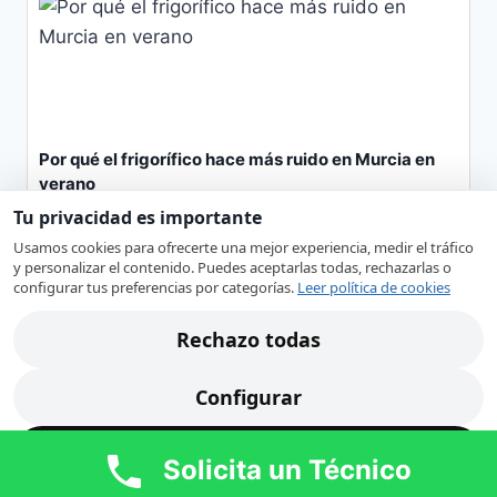
Por qué el frigorífico hace más ruido en Murcia en
verano
Reparación de Electrodomésticos en Murcia
Tu privacidad es importante
Explora las razones climáticas por las que los frigoríficos
Usamos cookies para ofrecerte una mejor experiencia, medir el tráfico
pueden ser más ruidosos en Murcia…
y personalizar el contenido. Puedes aceptarlas todas, rechazarlas o
frigorífico
,
mantenimiento
,
MURCIA
,
ruido
,
verano
configurar tus preferencias por categorías.
Leer política de cookies
Rechazo todas
Configurar
Acepto todas
Solicita un Técnico
Señales de Peligro en Electrodomésticos