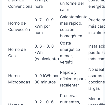
Eléctrico
kWh por
consum
uniforme del
Convencional
hora
energéti
calor
Calentamiento
0. 7 – 0. 9
Puede s
Horno de
más rápido,
kWh por
más car
Convección
cocción
hora
inicialm
homogénea
Coste
0. 6 – 0. 8
Instalaci
Horno de
energético
kWh
puede s
Gas
menor,
(equivalente)
más com
versátil
No ideal
Rápido y
Horno
0. 9 kWh por
asados 
eficiente para
Microondas
30 minutos
coccion
recalentar
largas
Preserva
Menor
0. 2 – 0. 6
nutrientes,