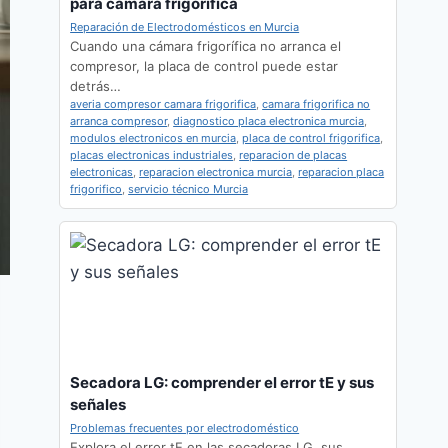
para cámara frigorífica
Reparación de Electrodomésticos en Murcia
Cuando una cámara frigorífica no arranca el
compresor, la placa de control puede estar
detrás…
averia compresor camara frigorifica
,
camara frigorifica no
arranca compresor
,
diagnostico placa electronica murcia
,
modulos electronicos en murcia
,
placa de control frigorifica
,
placas electronicas industriales
,
reparacion de placas
electronicas
,
reparacion electronica murcia
,
reparacion placa
frigorifico
,
servicio técnico Murcia
Secadora LG: comprender el error tE y sus
señales
Problemas frecuentes por electrodoméstico
Explora el error tE en las secadoras LG, sus