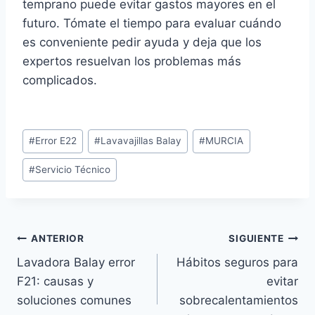
temprano puede evitar gastos mayores en el
futuro. Tómate el tiempo para evaluar cuándo
es conveniente pedir ayuda y deja que los
expertos resuelvan los problemas más
complicados.
Etiquetas
#
Error E22
#
Lavavajillas Balay
#
MURCIA
de
#
Servicio Técnico
la
entrada:
Navegación
ANTERIOR
SIGUIENTE
Lavadora Balay error
Hábitos seguros para
de
F21: causas y
evitar
entradas
soluciones comunes
sobrecalentamientos