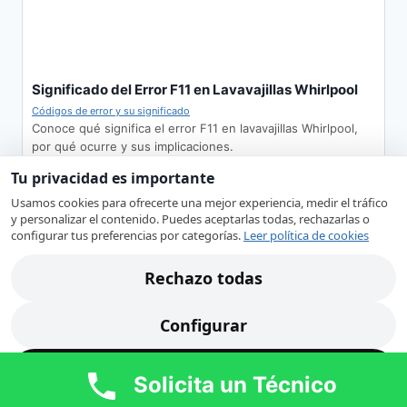
Significado del Error F11 en Lavavajillas Whirlpool
Códigos de error y su significado
Conoce qué significa el error F11 en lavavajillas Whirlpool,
por qué ocurre y sus implicaciones.
error F11
,
Lavavajillas
,
Servicio Técnico
,
Whirlpool
Tu privacidad es importante
Usamos cookies para ofrecerte una mejor experiencia, medir el tráfico
y personalizar el contenido. Puedes aceptarlas todas, rechazarlas o
configurar tus preferencias por categorías.
Leer política de cookies
Rechazo todas
Configurar
Guía completa para limpiar los filtros del lavavajillas
Mantenimiento y limpieza
Acepto todas
Aprende a cuidar tu lavavajillas limpiando regularmente sus
Solicita un Técnico
filtros. Consejos para mantener la eficiencia y…