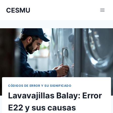
Saltar
CESMU
al
contenido
CÓDIGOS DE ERROR Y SU SIGNIFICADO
Lavavajillas Balay: Error
E22 y sus causas