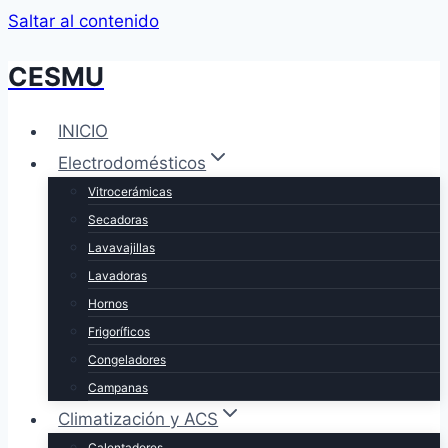
Saltar al contenido
CESMU
INICIO
Electrodomésticos
Vitrocerámicas
Secadoras
Lavavajillas
Lavadoras
Hornos
Frigoríficos
Congeladores
Campanas
Climatización y ACS
Calentadores