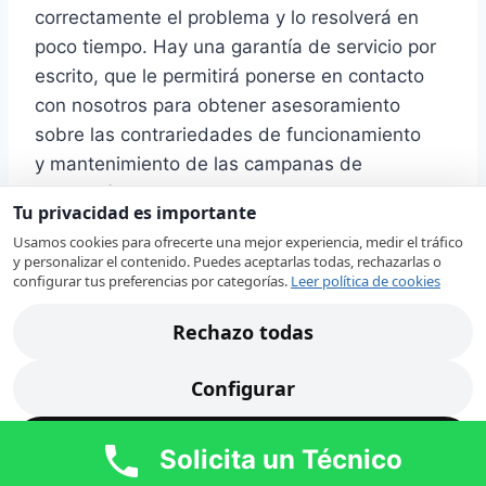
correctamente el problema y lo resolverá en
poco tiempo. Hay una garantía de servicio por
escrito, que le permitirá ponerse en contacto
con nosotros para obtener asesoramiento
sobre las contrariedades de funcionamiento
y mantenimiento de las campanas de
extracción reparadas.
Tu privacidad es importante
Usamos cookies para ofrecerte una mejor experiencia, medir el tráfico
Una campana es un aparato familiar, sin el cual
y personalizar el contenido. Puedes aceptarlas todas, rechazarlas o
configurar tus preferencias por categorías.
Leer política de cookies
actualmente es difícil imaginar el interior de
una cocina. Como norma, este equipo es de
Rechazo todas
alta calidad y puede marchar sin problemas y
averías durante mucho tiempo. Mas, como
Configurar
cualquier otro dispositivo, tarde o temprano, las
campanas de extracción pueden requerir una
Acepto todas
Solicita un Técnico
revisión por un profesional capacitado.