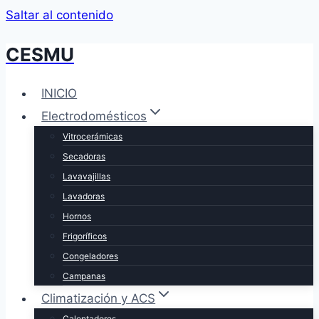
Saltar al contenido
CESMU
INICIO
Electrodomésticos
Vitrocerámicas
Secadoras
Lavavajillas
Lavadoras
Hornos
Frigoríficos
Congeladores
Campanas
Climatización y ACS
Calentadores