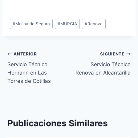
Etiquetas
#
Molina de Segura
#
MURCIA
#
Renova
de
la
entrada:
Navegación
ANTERIOR
SIGUIENTE
Servicio Técnico
Servicio Técnico
de
Hernann en Las
Renova en Alcantarilla
entradas
Torres de Cotillas
Publicaciones Similares