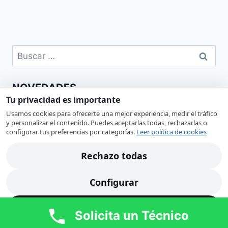
Buscar:
NOVEDADES
Tu privacidad es importante
Usamos cookies para ofrecerte una mejor experiencia, medir el tráfico
y personalizar el contenido. Puedes aceptarlas todas, rechazarlas o
configurar tus preferencias por categorías.
Leer política de cookies
Rechazo todas
Configurar
Diagnóstico de placa electrónica en Murcia para
cámara frigorífica
Reparación de Electrodomésticos en Murcia
Acepto todas
Solicita un Técnico
Cuando una cámara frigorífica no arranca el compresor, la
placa de control puede estar detrás…